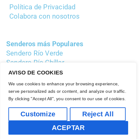
Política de Privacidad
Colabora con nosotros
Senderos más Populares
Sendero Río Verde
Sendero Río Chíllar
Sendero los Bolos
AVISO DE COOKIES
We use cookies to enhance your browsing experience,
serve personalized ads or content, and analyze our traffic.
Facebook
By clicking "Accept All", you consent to our use of cookies.
Instagram
Customize
Reject All
Whatsap
Tik Tok
ACEPTAR