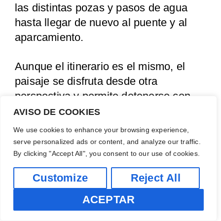
las distintas pozas y pasos de agua
hasta llegar de nuevo al puente y al
aparcamiento.
Aunque el itinerario es el mismo, el
paisaje se disfruta desde otra
perspectiva y permite detenerse con
más calma en aquellos rincones que
AVISO DE COOKIES
quizá pasaste de largo a la ida.
We use cookies to enhance your browsing experience,
Recuerda que tendrás que volver a
serve personalized ads or content, and analyze our traffic.
atravesar las zonas donde es
By clicking "Accept All", you consent to our use of cookies.
necesario mojarse, por lo que es
Customize
Reject All
recomendable mantener protegidas tus
ACEPTAR
pertenencias durante todo el recorrido.